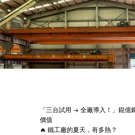
「三台試用 → 全廠導入！」錕
價值
🔥 鐵工廠的夏天，有多熱？