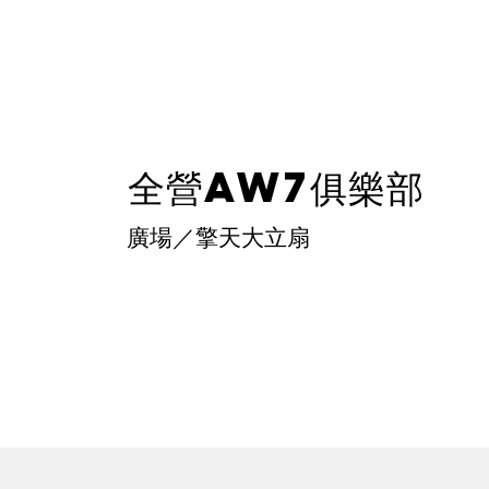
全營
AW7
俱樂部
廣場／擎天大立扇