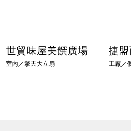
世貿味屋美饌廣場
​捷
室內／擎天大立扇
工廠／