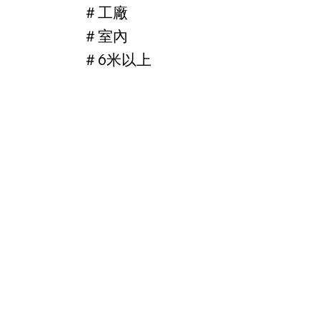
＃工廠
​＃室內
​＃6米以上