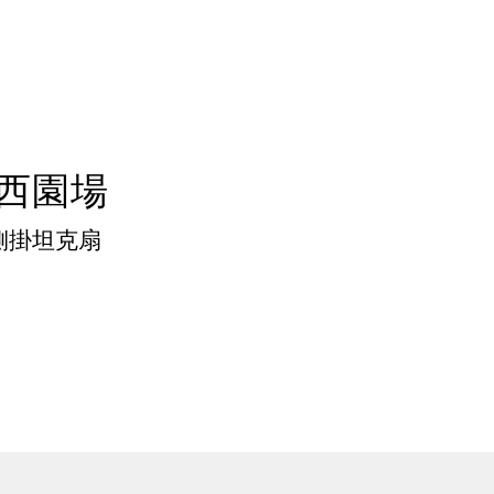
盟西園場
側掛坦克扇