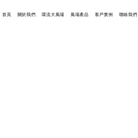
首頁
關於我們
環流大風場
風場產品
客戶實例
聯絡我們