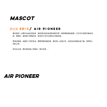
mascot
愛吹風 ERIC
/ AIR PIONEER
愛吹風是一位嚮往自由的冒險者，擁有飛行鞋的他喜歡翱翔天際，靜靜體會風的輕撫，在天空中感受空氣的流
動。慢慢的，越來越了解風的他，發現自己也可以製造出舒服的風。
乘著這陣風，他飛向了世界各地，哪裡需要舒服的風，愛吹風一定會出現，並把這份舒服吹進工廠、房間和人
們的心裡。
而在這之後，愛吹風也被人們稱為「風行使者」。
AIR PIONEER