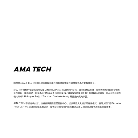
Ama tech
國際精工AMA TECH早期以滾珠螺桿與線性滑軌關鍵零組件研發製造為主要服務項目。
於2018年轉型研發環流風場設備，團隊投入PMSM永磁動力的研究，因同仁團結努力，取得近兩百項多國發明及
新型專利。將節能稀土磁浮馬達SPM與耐久抗汙扇葉DAF並獨家開發AIOT DC 智聯驅動控制器，結合創造出直升
機大吊扇® Holicopter Fan以「The Most Comfortable Air」最舒服的風為宗旨。
AMA TECH不斷追求創新，積極佈局國際運營發貨中心，提供環流大風場訂閱服務模式，並導入西門子Simcenter
FloEFD&HVAC環流大風場規劃設計，提供全球最省電的散熱解決方案，期望成為綠色製造的幕後推手。