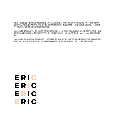
常見的工廠是透過幾十隻的風扇分布於廠區各處，局部小區域範圍使用。傳統工業風扇所吹出的風是每秒4-8m/s的漩渦機械風，
這種風吹到人體因風速過快無間歇，導致使用者出現越吹越疲憊的狀況。在這樣的契機下，董事長決定把心願完成，不只要做歷
久不衰的風扇，首要改善同仁工作環境不舒適的問題。
AMA TECH專業團隊深入研究，發現人體感受最舒服的風動流速為1-3m/s的間歇自然風，強風吹來會將皮膚表層的水分蒸發；弱風
時能緩衝皮膚出汗的時間，在這樣的風速變化下吹拂，人體便能自然解熱。如何創造最舒服的風，成為AMA TECH國際精工的設計
理念。
AMA TECH專注強化環境資訊的應用與儀控能力，希望可以透過現場的數據分析，規劃更智慧的空氣調節解決方案，讓傳統單機應
用的直升機大吊扇®提升為整合型應用。打造永續使用的綠能產品，對地球綠能環境上出一份力，一同守護我們的家園。
ERI
C
ER
I
C
E
R
IC
E
RIC