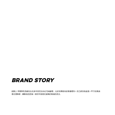
Brand story
創辦人 李董事長茂碷先生在多年前至淡水紅毛城參觀，位於領事館內的客廳看到一支已經安裝超過一甲子的風扇
還在運轉著，觸動他也想做一個百年後還在旋轉的風扇的意念。