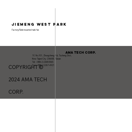
Jiemeng West Park
Factory/Side-mounted tank fan
AMA TECH CORP.
1F, No.101, Zhongcheng Rd, Tucheng Dist,
New Taipei City 236658, Taiwan
Tel: +886-2-2268-0565
Fax: +886-2-2267-4921
COPYRIGHT ©
2024 AMA TECH
CORP.