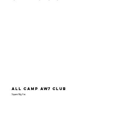
All Camp
AW7
Club
Square/Big Fan