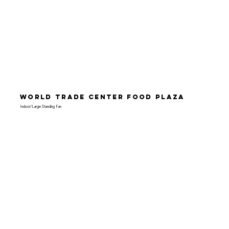
World Trade Center Food Plaza
Indoor/Large Standing Fan