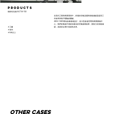
products
側掛坦克扇/AETW-150
在現代工業與商業環境中，舒適的空氣流通與節能減碳是提高工
作效率與客戶體驗的關鍵。
AMA FANS專為各種場域設計，從大型倉儲空間到商業購物中
心，我們的風扇不僅提供最佳的空氣循環效果，更致力於節能減
＃工廠
碳，為您的企業打造綠色未來。
​＃室內
​＃6米以上
other cases